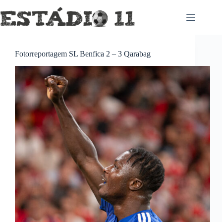
Pular
para
o
conteúdo
Fotorreportagem SL Benfica 2 – 3 Qarabag