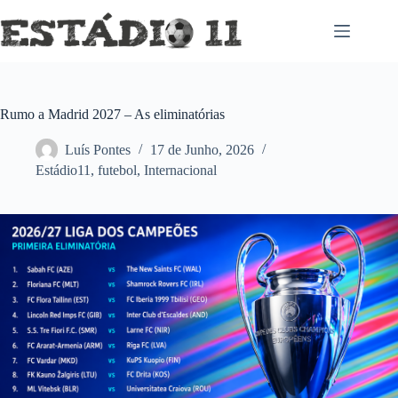
Pular
para
o
conteúdo
Rumo a Madrid 2027 – As eliminatórias
Luís Pontes
17 de Junho, 2026
Estádio11
,
futebol
,
Internacional