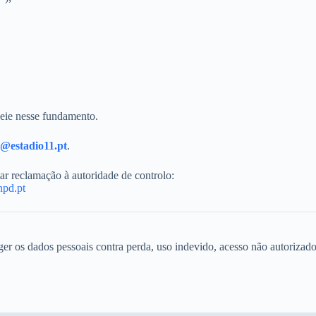
seie nesse fundamento.
e@estadio11.pt
.
tar reclamação à autoridade de controlo:
npd.pt
r os dados pessoais contra perda, uso indevido, acesso não autorizado