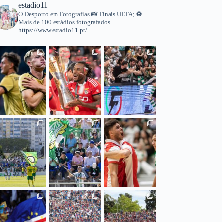
estadio11
O Desporto em Fotografias
📸 Finais UEFA;
⚽️
Mais de 100 estádios fotografados
https://www.estadio11.pt/