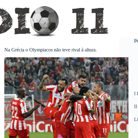
P
Na Grécia o Olympiacos não teve rival à altura.
I 
II
L