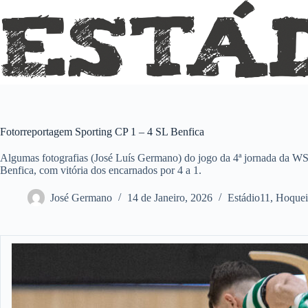
Pular
para
o
conteúdo
Fotorreportagem Sporting CP 1 – 4 SL Benfica
Algumas fotografias (José Luís Germano) do jogo da 4ª jornada da W
Benfica, com vitória dos encarnados por 4 a 1.
José Germano
14 de Janeiro, 2026
Estádio11
,
Hoquei